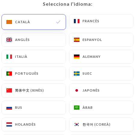
Selecciona l’idioma:
Selecciona l’idioma:
CA
MENÚ
FRANCÈS
FRANCÈS
CATALÀ
CATALÀ
ANGLÈS
ANGLÈS
ESPANYOL
ESPANYOL
/
INICI
RESSENYES
ITALIÀ
ITALIÀ
ALEMANY
ALEMANY
Ressenyes
PORTUGUÈS
PORTUGUÈS
SUEC
SUEC
简体中文 (XINÈS)
简体中文 (XINÈS)
JAPONÈS
JAPONÈS
580 ressenyes a Uniiti
RUS
RUS
ÀRAB
ÀRAB
4.4 / 5
한국어 (COREÀ)
한국어 (COREÀ)
HOLANDÈS
HOLANDÈS
Ressenyes 100 % reals i verificades.