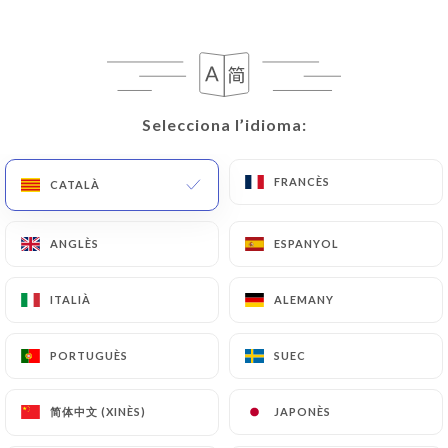
Selecciona l’idioma:
Selecciona l’idioma:
Le Petit Varenne
FRANCÈS
FRANCÈS
CATALÀ
CATALÀ
580 RESSENYA
ANGLÈS
ANGLÈS
ESPANYOL
ESPANYOL
BISTROT
57 Rue De Bellechasse
ITALIÀ
ITALIÀ
ALEMANY
ALEMANY
75007 Paris France
PORTUGUÈS
PORTUGUÈS
SUEC
SUEC
简体中文 (XINÈS)
简体中文 (XINÈS)
JAPONÈS
JAPONÈS
Qui som?