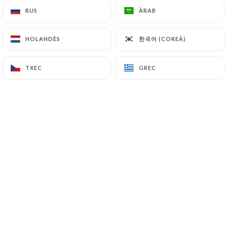
RUS
RUS
ÀRAB
ÀRAB
한국어 (COREÀ)
한국어 (COREÀ)
HOLANDÈS
HOLANDÈS
LE PETIT VARENNE est très heureux
TXEC
TXEC
GREC
GREC
de vous retrouver toute la semaine y
compris le dimanche pour un brunch.
(Pensez a réserver une table
directement par téléphone, sur
google ou sur notre site)
Toutes les mesures d'hygiène et de
distanciation seront soigneusement
appliquées afin de vous assurer une