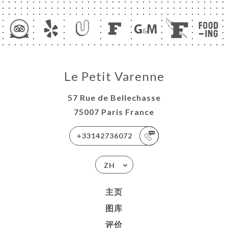
Le Petit Varenne
57 Rue de Bellechasse
75007 Paris France
+33142736072
ZH
主页
图库
评价