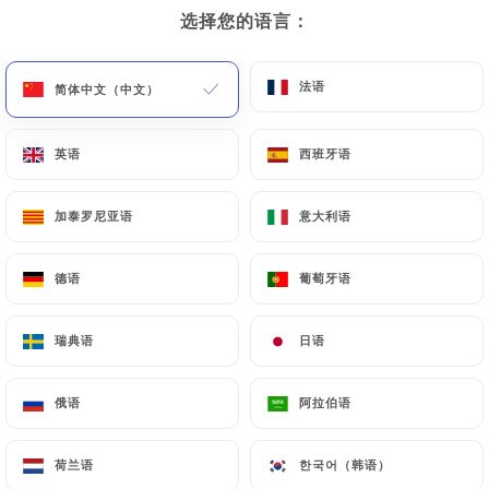
6.00€
10.00€
选择您的语言：
选择您的语言：
6.00€
10.00€
法语
法语
简体中文（中文）
简体中文（中文）
英语
英语
西班牙语
西班牙语
8.00€
加泰罗尼亚语
加泰罗尼亚语
意大利语
意大利语
8.00€
德语
德语
葡萄牙语
葡萄牙语
6.00€
瑞典语
瑞典语
日语
日语
俄语
俄语
阿拉伯语
阿拉伯语
荷兰语
荷兰语
한국어（韩语）
한국어（韩语）