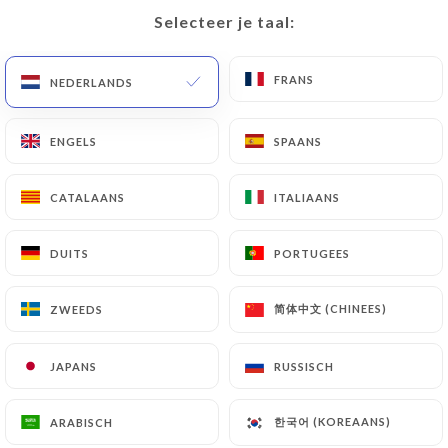
Selecteer je taal:
Selecteer je taal:
NL
MENU
FRANS
FRANS
NEDERLANDS
NEDERLANDS
ENGELS
ENGELS
SPAANS
SPAANS
/
HOME
CONTACT
CATALAANS
CATALAANS
ITALIAANS
ITALIAANS
Contact
DUITS
DUITS
PORTUGEES
PORTUGEES
简体中文 (CHINEES)
简体中文 (CHINEES)
ZWEEDS
ZWEEDS
JAPANS
JAPANS
RUSSISCH
RUSSISCH
Le Petit Varenne
한국어 (KOREAANS)
한국어 (KOREAANS)
ARABISCH
ARABISCH