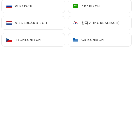
RUSSISCH
RUSSISCH
ARABISCH
ARABISCH
한국어 (KOREANISCH)
한국어 (KOREANISCH)
NIEDERLÄNDISCH
NIEDERLÄNDISCH
LE PETIT VARENNE est très heureux
TSCHECHISCH
TSCHECHISCH
GRIECHISCH
GRIECHISCH
de vous retrouver toute la semaine y
compris le dimanche pour un brunch.
(Pensez a réserver une table
directement par téléphone, sur
google ou sur notre site)
Toutes les mesures d'hygiène et de
distanciation seront soigneusement
appliquées afin de vous assurer une