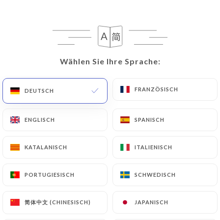
Wählen Sie Ihre Sprache:
Wählen Sie Ihre Sprache:
Le Petit Varenne
FRANZÖSISCH
FRANZÖSISCH
DEUTSCH
DEUTSCH
580 BEWERTUNG
ENGLISCH
ENGLISCH
SPANISCH
SPANISCH
BISTROT
57 Rue De Bellechasse
KATALANISCH
KATALANISCH
ITALIENISCH
ITALIENISCH
75007 Paris France
PORTUGIESISCH
PORTUGIESISCH
SCHWEDISCH
SCHWEDISCH
简体中文 (CHINESISCH)
简体中文 (CHINESISCH)
JAPANISCH
JAPANISCH
Über uns